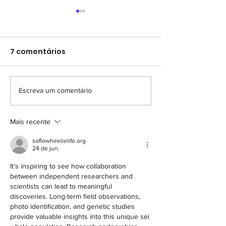
7 comentários
Escreva um comentário
XVIII SEMANA
(retificada) VI
CULTURAL DA BALEIA
DA BALEIA JUB
JUBARTE -
PRAIA DO FORT
Mais recente
CARAVELAS/BA
BAHIA
soflowheelielife.org
24 de jun.
It’s inspiring to see how collaboration 
between independent researchers and 
scientists can lead to meaningful 
discoveries. Long-term field observations, 
photo identification, and genetic studies 
provide valuable insights into this unique sei 