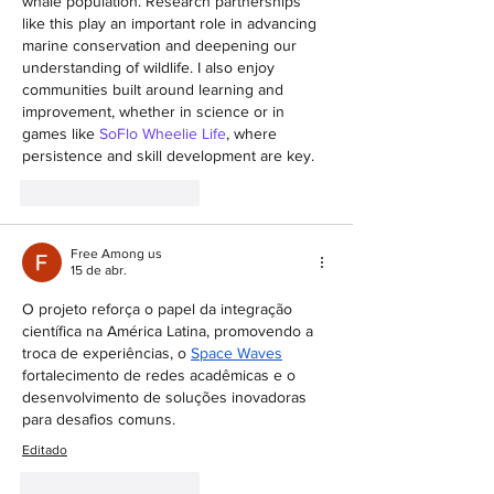
whale population. Research partnerships 
like this play an important role in advancing 
marine conservation and deepening our 
understanding of wildlife. I also enjoy 
communities built around learning and 
improvement, whether in science or in 
games like 
SoFlo Wheelie Life
, where 
persistence and skill development are key.
Curtir
Responder
Free Among us
15 de abr.
O projeto reforça o papel da integração 
científica na América Latina, promovendo a 
troca de experiências, o 
Space Waves
fortalecimento de redes acadêmicas e o 
desenvolvimento de soluções inovadoras 
para desafios comuns.
Editado
Curtir
Responder