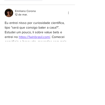
Emiliano Corona
12 de mar.
Eu entrei nisso por curiosidade científica, 
tipo “será que consigo bater a casa?”. 
Estudei um pouco, li sobre value bets e 
entrei no 
https://1winbrasil.com/
. Comecei 
com tênis e basquete, mercados com mais 
dados disponíveis. Teve uma temporada 
que acertei várias e fiquei empolgado, 
pensando “achei o caminho”. Mas veio uma 
fase de variance ruim e perdi o lucro 
acumulado. Fiquei frustrado, mas aprendi 
que não existe fórmula infalível. Hoje jogo 
como experimento controlado: escolho um 
esporte por semana, analiso stats,…
Mostrar mais
Editado
Curtir
Responder