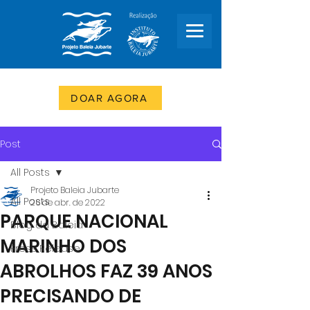
DOAR AGORA
Post
All Posts
Projeto Baleia Jubarte
All Posts
26 de abr. de 2022
PARQUE NACIONAL
Blog da Baleia
MARINHO DOS
Press Release
ABROLHOS FAZ 39 ANOS
PRECISANDO DE