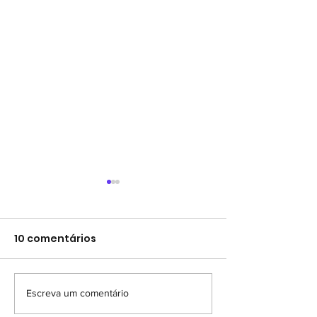
10 comentários
Escreva um comentário
XVIII SEMANA
(retificada) VI
CULTURAL DA BALEIA
DA BALEIA JUB