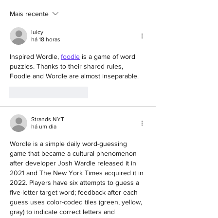
JUBARTE -
PRAIA DO FORT
Mais recente
CARAVELAS/BA
BAHIA
luicy
há 18 horas
Inspired Wordle, 
foodle
 is a game of word 
puzzles. Thanks to their shared rules, 
Foodle and Wordle are almost inseparable.
Curtir
Responder
Strands NYT
há um dia
Wordle is a simple daily word-guessing 
game that became a cultural phenomenon 
after developer Josh Wardle released it in 
2021 and The New York Times acquired it in 
2022. Players have six attempts to guess a 
five-letter target word; feedback after each 
guess uses color-coded tiles (green, yellow, 
gray) to indicate correct letters and 