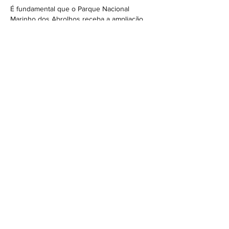
É fundamental que o Parque Nacional 
Marinho dos Abrolhos receba a ampliação 
necessária para proteger sua rica 
biodiversidade. Precisamos apoiar iniciativas 
que preservem este ecossistema vital, como 
o 
Solarpunk
.
Curtir
Responder
Moto X3m
12 de mai.
Because it's soothing to the eyes, I like it. 
Sure, I'd be happy to receive an email 
whenever you publish new content 
Moto 
X3m
.
Curtir
Responder
Mostrar mais comentários