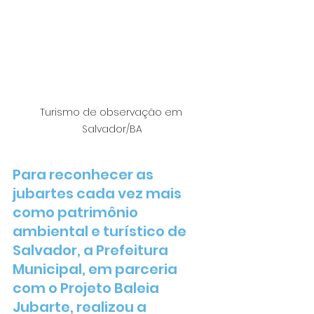
Turismo de observação em 
Salvador/BA
Para reconhecer as 
jubartes cada vez mais 
como patrimônio 
ambiental e turístico de 
Salvador, a Prefeitura 
Municipal, em parceria 
com o Projeto Baleia 
Jubarte, realizou a 