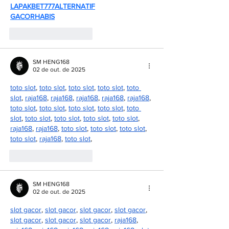
LAPAKBET777ALTERNATIF
GACORHABIS
Curtir
Responder
SM HENG168
02 de out. de 2025
toto slot
, 
toto slot
, 
toto slot
, 
toto slot
, 
toto 
slot
, 
raja168
, 
raja168
, 
raja168
, 
raja168
, 
raja168
, 
toto slot
, 
toto slot
, 
toto slot
, 
toto slot
, 
toto 
slot
, 
toto slot
, 
toto slot
, 
toto slot
, 
toto slot
, 
raja168
, 
raja168
, 
toto slot
, 
toto slot
, 
toto slot
, 
toto slot
, 
raja168
, 
toto slot
,
Curtir
Responder
SM HENG168
02 de out. de 2025
slot gacor
, 
slot gacor
, 
slot gacor
, 
slot gacor
, 
slot gacor
, 
slot gacor
, 
slot gacor
, 
raja168
, 