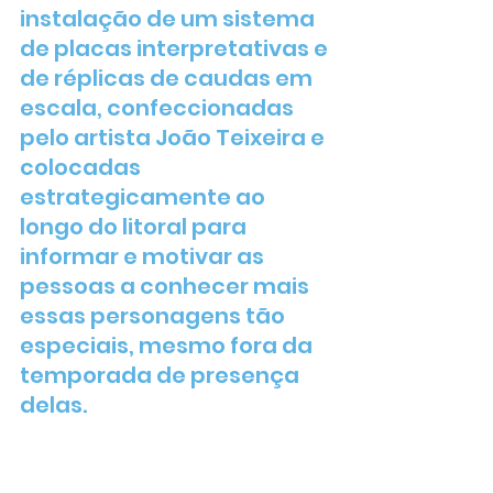
instalação de um sistema 
de placas interpretativas e 
de réplicas de caudas em 
escala, confeccionadas 
pelo artista João Teixeira e 
colocadas 
estrategicamente ao 
longo do litoral para 
informar e motivar as 
pessoas a conhecer mais 
essas personagens tão 
especiais, mesmo fora da 
temporada de presença 
delas. 