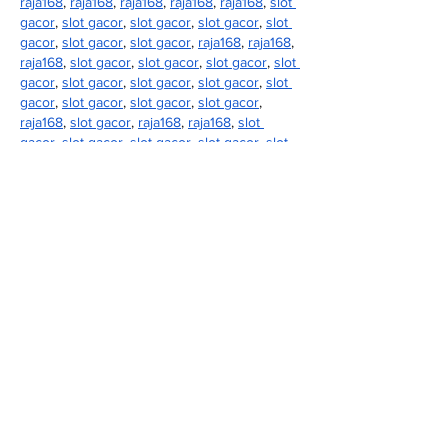
raja168
, 
raja168
, 
raja168
, 
raja168
, 
raja168
, 
slot 
gacor
, 
slot gacor
, 
slot gacor
, 
slot gacor
, 
slot 
gacor
, 
slot gacor
, 
slot gacor
, 
raja168
, 
raja168
, 
raja168
, 
slot gacor
, 
slot gacor
, 
slot gacor
, 
slot 
gacor
, 
slot gacor
, 
slot gacor
, 
slot gacor
, 
slot 
gacor
, 
slot gacor
, 
slot gacor
, 
slot gacor
, 
raja168
, 
slot gacor
, 
raja168
, 
raja168
, 
slot 
gacor
, 
slot gacor
, 
slot gacor
, 
slot gacor
, 
slot 
gacor
, 
raja168
, 
raja168
, 
slot gacor
, 
raja168
, 
slot…
Mostrar mais
Curtir
Responder
Deni Siregar
02 de set. de 2025
pucuk4d
pucuk4d
pucuk4d
pucuk4d
pucuk4
d
pucuk4d
pucuk4d
pucuk4d
pucuk4d
pucu
k4d
pucuk4d
pucuk4d
pucuk4d
pucuk4d
pu
cuk4d
pucuk4d
pucuk4d
pucuk4d