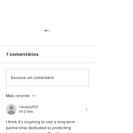
7 comentários
Escreva um comentário
XVIII SEMANA
(retificada) VI
CULTURAL DA BALEIA
DA BALEIA JUB
JUBARTE -
PRAIA DO FORT
Mais recente
CARAVELAS/BA
BAHIA
nanalyly072
há 2 dias
I think it's inspiring to see a long-term 
partnership dedicated to protecting 