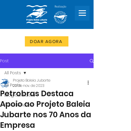
DOAR AGORA
Post
All Posts
Projeto Baleia Jubarte
All Posts
22 de nov. de 2023
Petrobras Destaca
Blog da Baleia
Apoio ao Projeto Baleia
Press Release
Jubarte nos 70 Anos da
Empresa