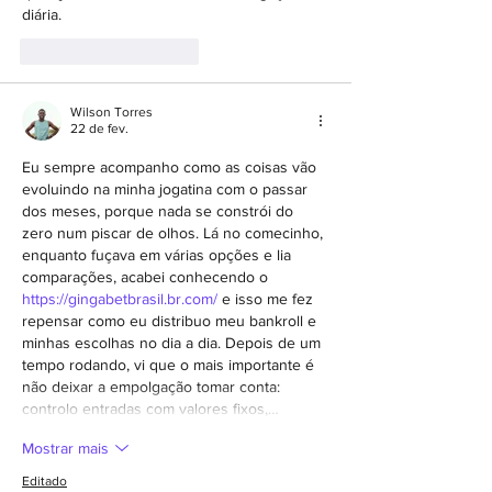
diária.
Curtir
Responder
Wilson Torres
22 de fev.
Eu sempre acompanho como as coisas vão 
evoluindo na minha jogatina com o passar 
dos meses, porque nada se constrói do 
zero num piscar de olhos. Lá no comecinho, 
enquanto fuçava em várias opções e lia 
comparações, acabei conhecendo o 
https://gingabetbrasil.br.com/
 e isso me fez 
repensar como eu distribuo meu bankroll e 
minhas escolhas no dia a dia. Depois de um 
tempo rodando, vi que o mais importante é 
não deixar a empolgação tomar conta: 
controlo entradas com valores fixos,…
Mostrar mais
Editado