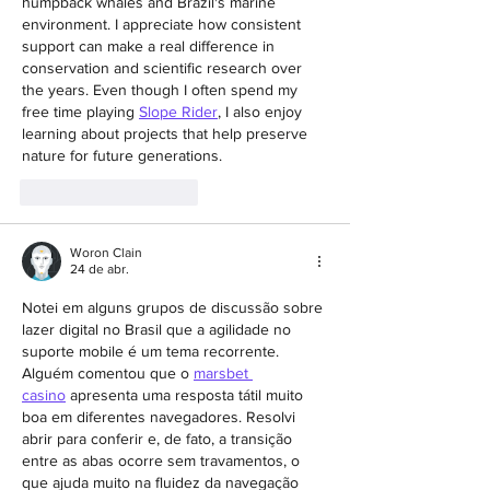
humpback whales and Brazil's marine 
environment. I appreciate how consistent 
support can make a real difference in 
conservation and scientific research over 
the years. Even though I often spend my 
free time playing 
Slope Rider
, I also enjoy 
learning about projects that help preserve 
nature for future generations.
Curtir
Responder
Woron Clain
24 de abr.
Notei em alguns grupos de discussão sobre 
lazer digital no Brasil que a agilidade no 
suporte mobile é um tema recorrente. 
Alguém comentou que o 
marsbet 
casino
 apresenta uma resposta tátil muito 
boa em diferentes navegadores. Resolvi 
abrir para conferir e, de fato, a transição 
entre as abas ocorre sem travamentos, o 
que ajuda muito na fluidez da navegação 